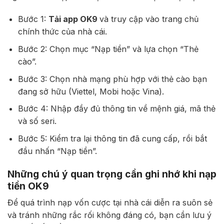
Bước 1:
Tải app OK9
và truy cập vào trang chủ
chính thức của nhà cái.
Bước 2: Chọn mục “Nạp tiền” và lựa chọn “Thẻ
cào”.
Bước 3: Chọn nhà mạng phù hợp với thẻ cào bạn
đang sở hữu (Viettel, Mobi hoặc Vina).
Bước 4: Nhập đầy đủ thông tin về mệnh giá, mã thẻ
và số seri.
Bước 5: Kiểm tra lại thông tin đã cung cấp, rồi bắt
đầu nhấn “Nạp tiền”.
Những chú ý quan trọng cần ghi nhớ khi nạp
tiền OK9
Để quá trình nạp vốn cược tại nhà cái diễn ra suôn sẻ
và tránh những rắc rối không đáng có, bạn cần lưu ý