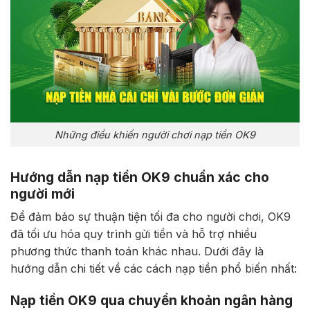
Những điều khiến người chơi nạp tiền OK9
Hướng dẫn nạp tiền OK9 chuẩn xác cho
người mới
Để đảm bảo sự thuận tiện tối đa cho người chơi, OK9
đã tối ưu hóa quy trình gửi tiền và hỗ trợ nhiều
phương thức thanh toán khác nhau. Dưới đây là
hướng dẫn chi tiết về các cách nạp tiền phổ biến nhất:
Nạp tiền OK9 qua chuyển khoản ngân hàng