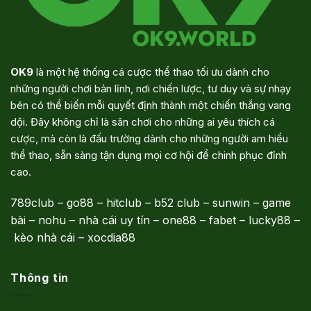
OK9
là một hệ thống cá cược thể thao tối ưu dành cho
những người chơi bản lĩnh, nơi chiến lược, tư duy và sự nhạy
bén có thể biến mỗi quyết định thành một chiến thắng vang
dội. Đây không chỉ là sân chơi cho những ai yêu thích cá
cược, mà còn là đấu trường dành cho những người am hiểu
thể thao, sẵn sàng tận dụng mọi cơ hội để chinh phục đỉnh
cao.
789club
–
go88
–
hitclub
–
b52 club
–
sunwin
–
game
bài
–
nohu
–
nhà cái uy tín
–
one88
–
fabet
–
lucky88
–
kèo nhà cái
–
xocdia88
Thông tin